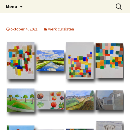
Schildercursus nijmegen
Naar
Zoeken
Cursisten-peterbremer
Menu
de
naar:
inhoud
springen
oktober 4, 2021
werk cursisten