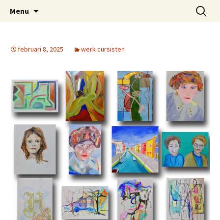
Schildercursus nijmegen
Naar
Zoeken
Cursisten-peterbremer
Menu
de
naar:
inhoud
springen
februari 8, 2025
werk cursisten