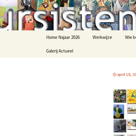
Schildercursus nijmegen
Cursisten
Naar
Home Najaar 2026
Werkwijze
Wie b
de
inhoud
Galerij Actueel
springen
werk naar thema
april 19, 2