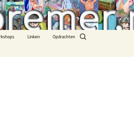
Zoeken
rkshops
Linken
Opdrachten
naar:
tekenen
Figuren
aquarel
abstract
lichaam/ naakt
bloemen
portret