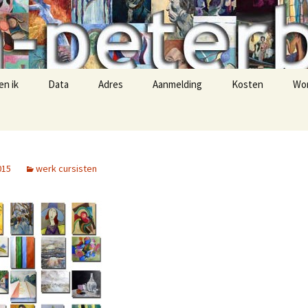
-peterbremer
en ik
Data
Adres
Aanmelding
Kosten
Wo
015
werk cursisten