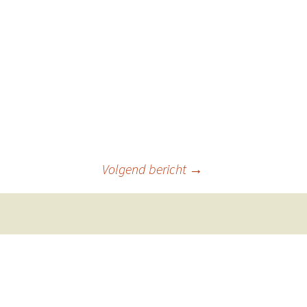
bomen
landschap
stillevens
Volgend bericht
→