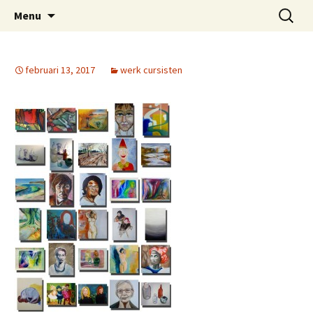
Schildercursus nijmegen
Naar
Zoeken
Cursisten-peterbremer
Menu
de
naar:
inhoud
springen
februari 13, 2017
werk cursisten