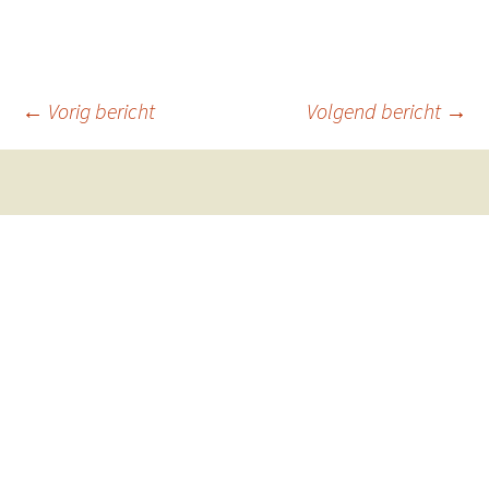
Berichtnavigatie
←
Vorig bericht
Volgend bericht
→