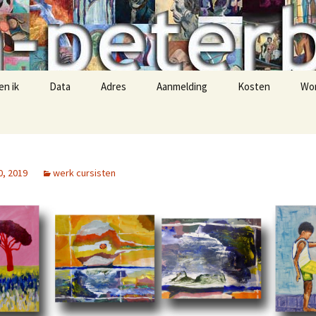
-peterbremer
en ik
Data
Adres
Aanmelding
Kosten
Wo
0, 2019
werk cursisten