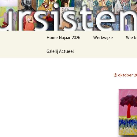
Schildercursus nijmegen
Cursisten
Naar
Home Najaar 2026
Werkwijze
Wie b
de
inhoud
Galerij Actueel
springen
werk naar thema
oktober 2