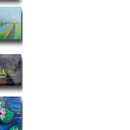
bomen
landschap
stillevens