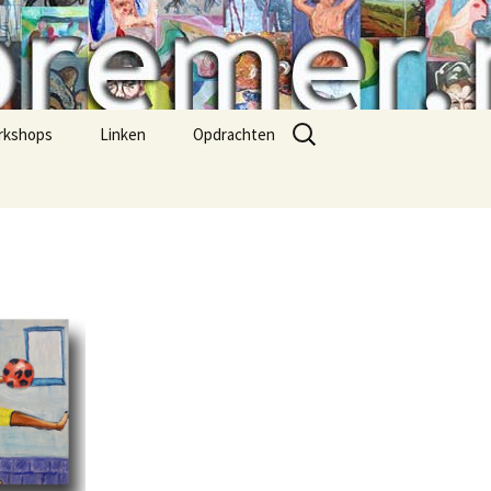
Zoeken
rkshops
Linken
Opdrachten
naar:
tekenen
Figuren
aquarel
abstract
lichaam/ naakt
bloemen
portret